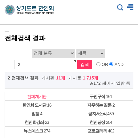
전체검색 결과
OR
AND
2 전체검색 결과
게시판
11개
게시물
1,715개
9/172 페이지 열람 중
전체게시판
구인구직
161
한인회 도서관
16
자주하는 질문
2
일정
4
공지&소식
459
한인회강좌
23
한인광장
254
뉴스데스크
274
포토갤러리
402