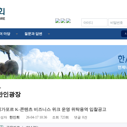
아이디
비밀번호
여 마당
질문과 답변
한인광장
싱가포르 K-콘텐츠 비즈니스 위크 운영 위탁용역 입찰공고
작성자
한인회
26-04-17 10:36
조회
723회
댓글
0건