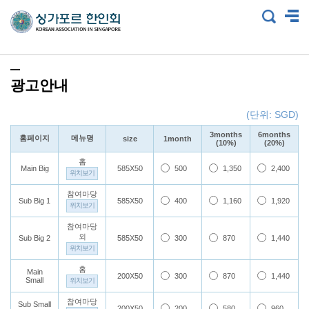
광고안내
(단위: SGD)
3months
6months
홈페이지
메뉴명
size
1month
(10%)
(20%)
홈
Main Big
585X50
500
1,350
2,400
위치보기
참여마당
Sub Big 1
585X50
400
1,160
1,920
위치보기
참여마당
외
Sub Big 2
585X50
300
870
1,440
위치보기
홈
Main
200X50
300
870
1,440
Small
위치보기
참여마당
Sub Small
200X50
200
580
960