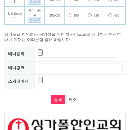
1
위치보기
참여마당
Sub Small
외
200X50
100
290
480
2
위치보기
싱가포르 한인회는 공익성을 위한 웹사이트므로 지나치게 현란한
배너 게재는 어려운점 양해 바랍니다.
배너등록
배너링크
소개페이지
등록
취소