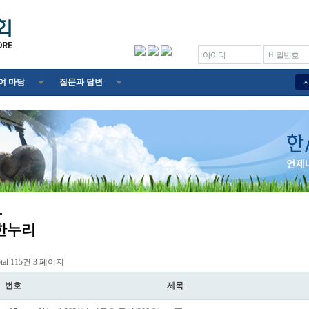
아이디
비밀번호
여 마당
질문과 답변
한누리
otal 115건
3 페이지
번호
제목