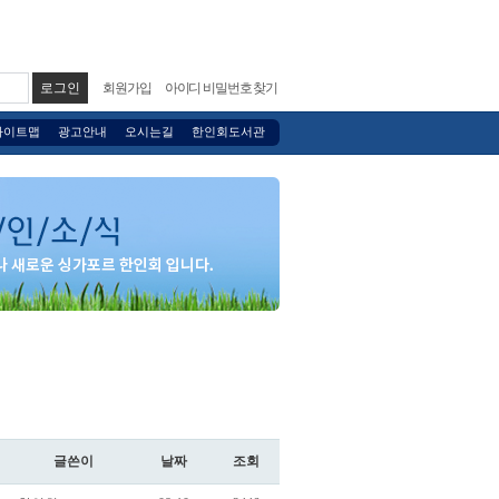
회원가입
아이디 비밀번호 찾기
사이트맵
광고안내
오시는길
한인회도서관
글쓴이
날짜
조회