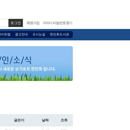
회원가입
아이디 비밀번호 찾기
사이트맵
광고안내
오시는길
한인회도서관
글쓴이
날짜
조회