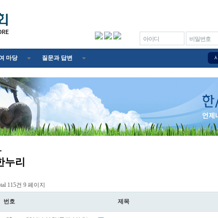
아이디
비밀번호
여 마당
질문과 답변
한누리
otal 115건
9 페이지
번호
제목