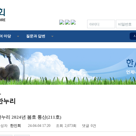
아이디
비밀번호
여 마당
질문과 답변
한누리
누리 2024년 봄호 통산(211호)
작성자
한인회
24-04-04 17:20
조회
2,073회
댓글
0건