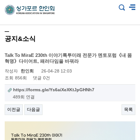
공지&소식
Talk To MiraE 230th 이야기톡투미래 전문가 멘토포럼《내 몸
혁명》다이어트, 패러다임을 바꿔라
작성자
한인회
26-04-28 12:03
조회
856회
댓글
0건
https://forms.gle/Ys6aiXeXKtJpGHNh7
489회 연결
이전글
다음글
목록