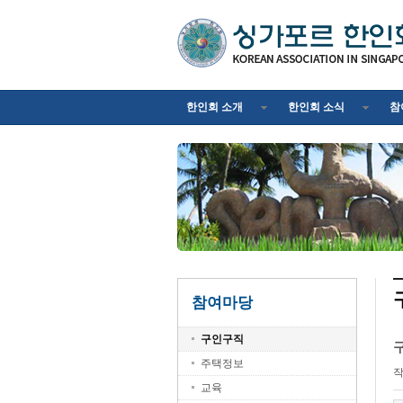
한인회 소개
한인회 소식
참
참여마당
구인구직
구
주택정보
교육