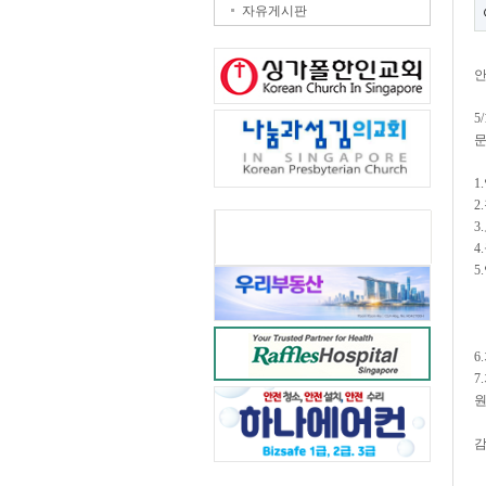
자유게시판
안
5
문
1
2.
3
4
5
1
2
3
6
7
원
감