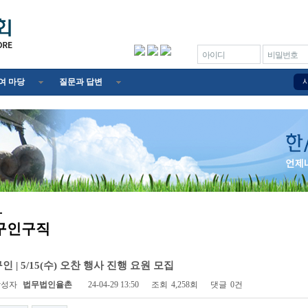
아이디
비밀번호
여 마당
질문과 답변
구인구직
인 | 5/15(수) 오찬 행사 진행 요원 모집
작성자
법무법인율촌
24-04-29 13:50
조회
4,258회
댓글
0건