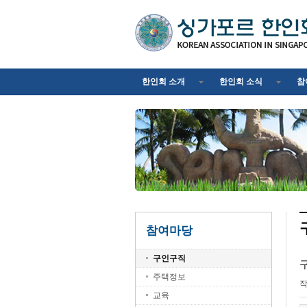
한인회 소개
한인회 소식
참
참여마당
구인구직
구
주택정보
교육