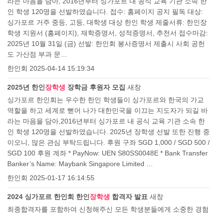
라는 마음을 담아, 2016년부터 싱가포르 내 공식 교육 기관 소속 한
인 학생 120명을 선발하였습니다. 접수: 홈페이지 공지 필독 대상:
싱가포르 거주 중등, 고등, 대학생 대상 한인 학생 제줄서류: 한인장
학생 지원서 (홈페이지), 재학증명서, 성적증명서, 추천서 접수마감:
2025년 10월 31일 (금) 선발: 한인회 봉사증명서 제출시 사회 공헌
도 가산점 부과 문…
한인회
2025-04-14 15:19:34
2025년 한인
장학생
장학금 후원자 모집
새창
싱가포르 한인회는 우수한 한인 학생들이 싱가포르와 한국의 가교
역할을 하고 세계로 뻗어 나가 대한민국을 이끄는 지도자가 되길 바
라는 마음을 담아,2016년부터 싱가포르 내 공식 교육 기관 소속 한
인 학생 120명을 선발하였습니다. 2025년 장학생 선발 또한 진행 중
이오니, 많은 관심 부탁드립니다. 후원 구좌 SGD 1,000 / SGD 500 /
SGD 100 후원 계좌 * PayNow: UEN S80SS0048E * Bank Transfer
Banker’s Name: Maybank Singapore Limited …
한인회
2025-01-17 16:14:55
2024 싱가포르 한인회 한인
장학생
합격자 발표
새창
최종합격자를 포함하여 신청해주신 모든 학생분들에게 소중한 경험